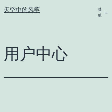
跳
天空中的风筝
菜
至
单
内
容
用户中心