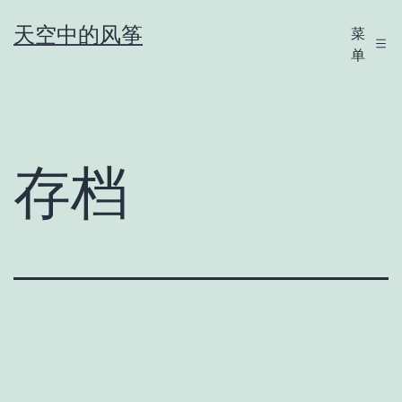
跳
天空中的风筝
菜
至
单
内
容
存档